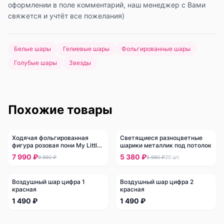
оформлении в поле комментарий, наш менеджер с Вами
свяжется и учтёт все пожелания)
Белые шары
Гелиевые шары
Фольгированные шары
Голубые шары
Звезды
Похожие товары
Ходячая фольгированная
Светящиеся разноцветные
-
20
%
-
10
%
фигура розовая пони My Little
шарики металлик под потолок
Pony
7 990 ₽
5 380 ₽
9 990 ₽
5 980 ₽
20
шт.
Воздушный шар цифра 1
Воздушный шар цифра 2
красная
красная
1 490 ₽
1 490 ₽