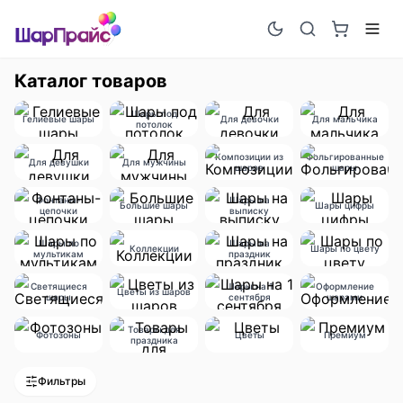
Каталог товаров
Шары под
Гелиевые шары
Для девочки
Для мальчика
потолок
Композиции из
Фольгированные
Для девушки
Для мужчины
шаров
шары
Фонтаны-
Шары на
Большие шары
Шары цифры
цепочки
выписку
Шары по
Шары на
Коллекции
Шары по цвету
мультикам
праздник
Светящиеся
Шары на 1
Оформление
Цветы из шаров
шары
сентября
шарами
Товары для
Фотозоны
Цветы
Премиум
праздника
Фильтры