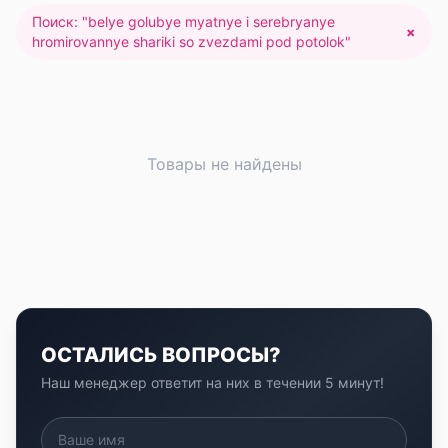
Поиск: "
belye golubye myatnye i serebryanye
×
hromirovannye shariki so zvezdami pod potolok
"
Товары не найдены
ОСТАЛИСЬ ВОПРОСЫ?
Наш менеджер ответит на них в течении 5 минут!