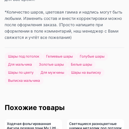
*Количество шаров, цветовая гамма и надпись могут быть
любыми. Изменить состав и внести корректировки можно
после оформления заказа. (Просто напишите при
оформлении в поле комментарий, наш менеджер с Вами
свяжется и учтёт все пожелания)
Шары под потолок
Гелиевые шары
Голубые шары
Для мальчика
Золотые шары
Белые шары
Шары по цвету
Для мужчины
Шары на выписку
Выписка мальчика
Похожие товары
Ходячая фольгированная
Светящиеся разноцветные
-
20
%
-
10
%
фигура розовая пони My Little
шарики металлик под потолок