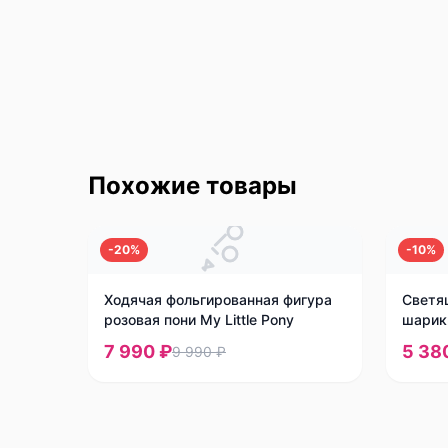
Похожие товары
-
20
%
-
10
%
Ходячая фольгированная фигура
Светя
розовая пони My Little Pony
шарик
7 990 ₽
5 38
9 990 ₽