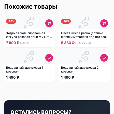
Похожие товары
-
20
%
-
10
%
Ходячая фольгированная
Светящиеся разноцветные
фигура розовая пони My Little
шарики металлик под потолок
Pony
7 990 ₽
5 380 ₽
9 990 ₽
5 980 ₽
20
шт.
Воздушный шар цифра 1
Воздушный шар цифра 2
красная
красная
1 490 ₽
1 490 ₽
ОСТАЛИСЬ ВОПРОСЫ?