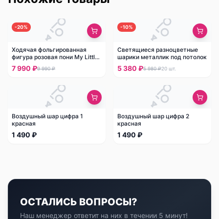
-
20
%
-
10
%
Ходячая фольгированная
Светящиеся разноцветные
фигура розовая пони My Little
шарики металлик под потолок
Pony
7 990 ₽
5 380 ₽
9 990 ₽
5 980 ₽
20
шт.
Воздушный шар цифра 1
Воздушный шар цифра 2
красная
красная
1 490 ₽
1 490 ₽
ОСТАЛИСЬ ВОПРОСЫ?
Наш менеджер ответит на них в течении 5 минут!