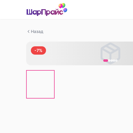
Назад
-
7
%