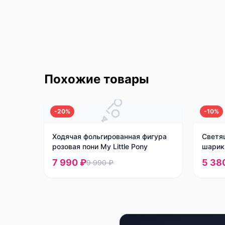
Похожие товары
-
20
%
-
10
%
Ходячая фольгированная фигура
Светя
розовая пони My Little Pony
шарик
7 990 ₽
5 38
9 990 ₽