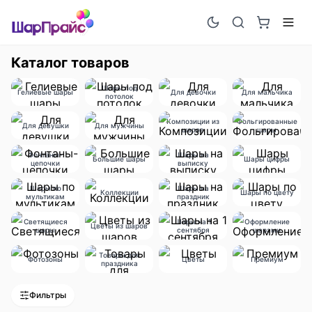
Каталог товаров
Шары под
Гелиевые шары
Для девочки
Для мальчика
потолок
Композиции из
Фольгированные
Для девушки
Для мужчины
шаров
шары
Фонтаны-
Шары на
Большие шары
Шары цифры
цепочки
выписку
Шары по
Шары на
Коллекции
Шары по цвету
мультикам
праздник
Светящиеся
Шары на 1
Оформление
Цветы из шаров
шары
сентября
шарами
Товары для
Фотозоны
Цветы
Премиум
праздника
Фильтры