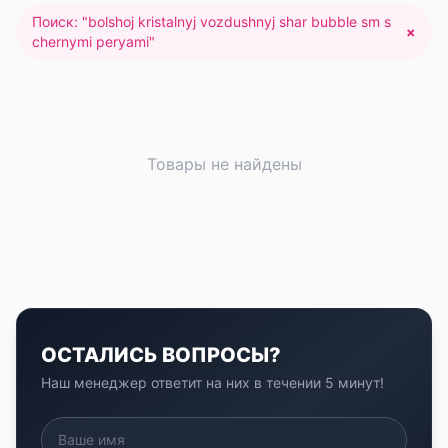
Поиск: "
bolshoj kristalnyj vozdushnyj shar bubble sm s
×
chernymi peryami
"
Товары не найдены
ОСТАЛИСЬ ВОПРОСЫ?
Наш менеджер ответит на них в течении 5 минут!