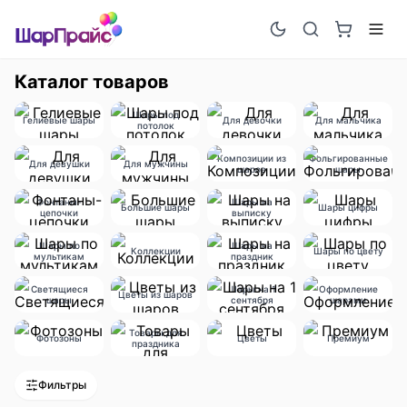
Каталог товаров
Шары под
Гелиевые шары
Для девочки
Для мальчика
потолок
Композиции из
Фольгированные
Для девушки
Для мужчины
шаров
шары
Фонтаны-
Шары на
Большие шары
Шары цифры
цепочки
выписку
Шары по
Шары на
Коллекции
Шары по цвету
мультикам
праздник
Светящиеся
Шары на 1
Оформление
Цветы из шаров
шары
сентября
шарами
Товары для
Фотозоны
Цветы
Премиум
праздника
Фильтры