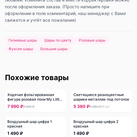
после оформления заказа. (Просто напишите при
оформлении в поле комментарий, наш менеджер с Вами
свяжется и учтёт все пожелания)
Гелиевые шары
Шары по цвету
Розовые шары
Фуксия шары
Большие шары
Похожие товары
Ходячая фольгированная
Светящиеся разноцветные
-
20
%
-
10
%
фигура розовая пони My Little
шарики металлик под потолок
Pony
7 990 ₽
5 380 ₽
9 990 ₽
5 980 ₽
20
шт.
Воздушный шар цифра 1
Воздушный шар цифра 2
красная
красная
1 490 ₽
1 490 ₽