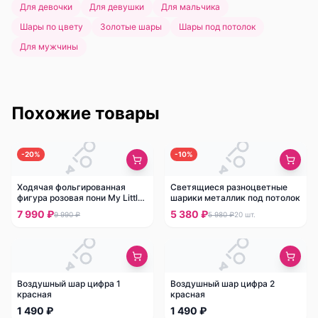
Для девочки
Для девушки
Для мальчика
Шары по цвету
Золотые шары
Шары под потолок
Для мужчины
Похожие товары
-
20
%
-
10
%
Ходячая фольгированная
Светящиеся разноцветные
фигура розовая пони My Little
шарики металлик под потолок
Pony
7 990 ₽
5 380 ₽
9 990 ₽
5 980 ₽
20
шт.
Воздушный шар цифра 1
Воздушный шар цифра 2
красная
красная
1 490 ₽
1 490 ₽