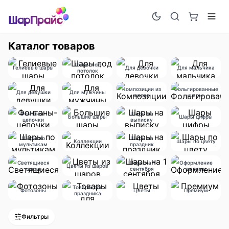
Каталог товаров
Шары под
Гелиевые шары
Для девочки
Для мальчика
потолок
Композиции из
Фольгированные
Для девушки
Для мужчины
шаров
шары
Фонтаны-
Шары на
Большие шары
Шары цифры
цепочки
выписку
Шары по
Шары на
Коллекции
Шары по цвету
мультикам
праздник
Светящиеся
Шары на 1
Оформление
Цветы из шаров
шары
сентября
шарами
Товары для
Фотозоны
Цветы
Премиум
праздника
Фильтры