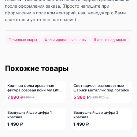
после оформления заказа. (Просто напишите при
оформлении в поле комментарий, наш менеджер с Вами
свяжется и учтёт все пожелания)
Гелиевые шары
Фольгированные шары
Шары с надписью
Похожие товары
Ходячая фольгированная
Светящиеся разноцветные
-
20
%
-
10
%
фигура розовая пони My Little
шарики металлик под потолок
Pony
7 990 ₽
5 380 ₽
9 990 ₽
5 980 ₽
20
шт.
Воздушный шар цифра 1
Воздушный шар цифра 2
красная
красная
1 490 ₽
1 490 ₽