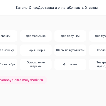
Каталог
О нас
Доставка и оплата
Контакты
Отзывы
девочки
Для мальчика
Для девушки
Для му
а выписку
Шары цифры
Шары по мультикам
Колле
Оформление
Товар
1 сентября
Фотозоны
шарами
празд
ovannaya cifra malyshariki
"
×