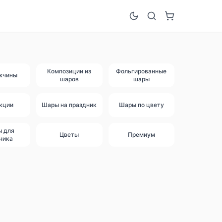
Композиции из
Фольгированные
жчины
шаров
шары
кции
Шары на праздник
Шары по цвету
ы для
Цветы
Премиум
ника