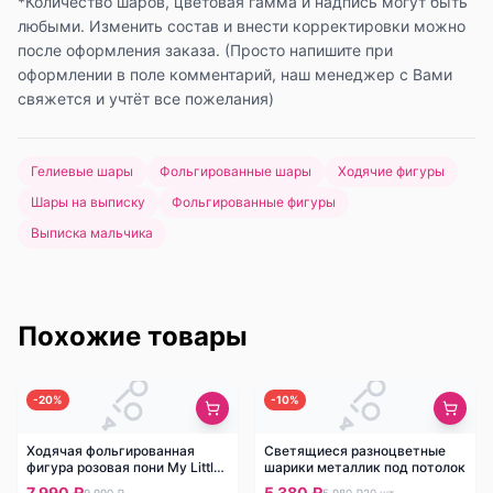
*Количество шаров, цветовая гамма и надпись могут быть
любыми. Изменить состав и внести корректировки можно
после оформления заказа. (Просто напишите при
оформлении в поле комментарий, наш менеджер с Вами
свяжется и учтёт все пожелания)
Гелиевые шары
Фольгированные шары
Ходячие фигуры
Шары на выписку
Фольгированные фигуры
Выписка мальчика
Похожие товары
-
20
%
-
10
%
Ходячая фольгированная
Светящиеся разноцветные
фигура розовая пони My Little
шарики металлик под потолок
Pony
7 990 ₽
5 380 ₽
9 990 ₽
5 980 ₽
20
шт.