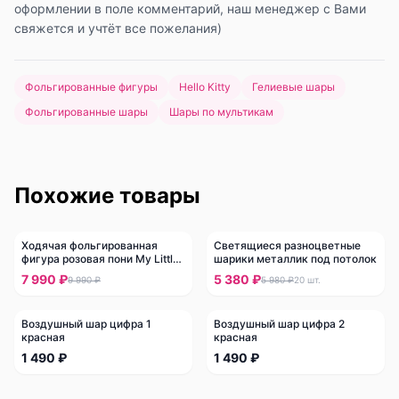
оформлении в поле комментарий, наш менеджер с Вами
свяжется и учтёт все пожелания)
Фольгированные фигуры
Hello Kitty
Гелиевые шары
Фольгированные шары
Шары по мультикам
Похожие товары
Ходячая фольгированная
Светящиеся разноцветные
-
20
%
-
10
%
фигура розовая пони My Little
шарики металлик под потолок
Pony
7 990 ₽
5 380 ₽
9 990 ₽
5 980 ₽
20
шт.
Воздушный шар цифра 1
Воздушный шар цифра 2
красная
красная
1 490 ₽
1 490 ₽