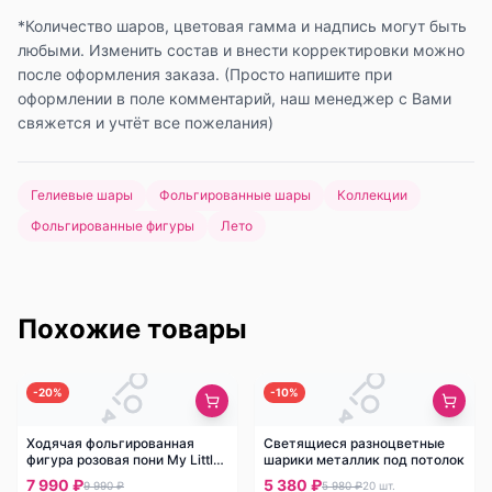
*Количество шаров, цветовая гамма и надпись могут быть
любыми. Изменить состав и внести корректировки можно
после оформления заказа. (Просто напишите при
оформлении в поле комментарий, наш менеджер с Вами
свяжется и учтёт все пожелания)
Гелиевые шары
Фольгированные шары
Коллекции
Фольгированные фигуры
Лето
Похожие товары
-
20
%
-
10
%
Ходячая фольгированная
Светящиеся разноцветные
фигура розовая пони My Little
шарики металлик под потолок
Pony
7 990 ₽
5 380 ₽
9 990 ₽
5 980 ₽
20
шт.