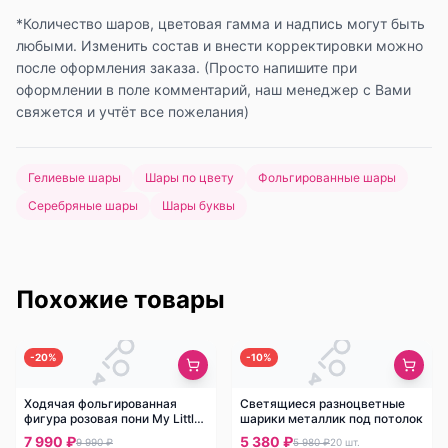
*Количество шаров, цветовая гамма и надпись могут быть
любыми. Изменить состав и внести корректировки можно
после оформления заказа. (Просто напишите при
оформлении в поле комментарий, наш менеджер с Вами
свяжется и учтёт все пожелания)
Гелиевые шары
Шары по цвету
Фольгированные шары
Серебряные шары
Шары буквы
Похожие товары
-
20
%
-
10
%
Ходячая фольгированная
Светящиеся разноцветные
фигура розовая пони My Little
шарики металлик под потолок
Pony
7 990 ₽
5 380 ₽
9 990 ₽
5 980 ₽
20
шт.