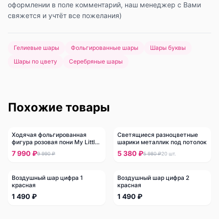
оформлении в поле комментарий, наш менеджер с Вами
свяжется и учтёт все пожелания)
Гелиевые шары
Фольгированные шары
Шары буквы
Шары по цвету
Серебряные шары
Похожие товары
Ходячая фольгированная
Светящиеся разноцветные
-
20
%
-
10
%
фигура розовая пони My Little
шарики металлик под потолок
Pony
7 990 ₽
5 380 ₽
9 990 ₽
5 980 ₽
20
шт.
Воздушный шар цифра 1
Воздушный шар цифра 2
красная
красная
1 490 ₽
1 490 ₽