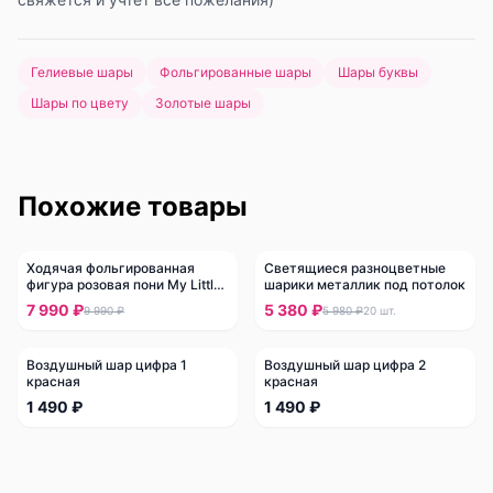
Гелиевые шары
Фольгированные шары
Шары буквы
Шары по цвету
Золотые шары
Похожие товары
Ходячая фольгированная
Светящиеся разноцветные
-
20
%
-
10
%
фигура розовая пони My Little
шарики металлик под потолок
Pony
7 990 ₽
5 380 ₽
9 990 ₽
5 980 ₽
20
шт.
Воздушный шар цифра 1
Воздушный шар цифра 2
красная
красная
1 490 ₽
1 490 ₽