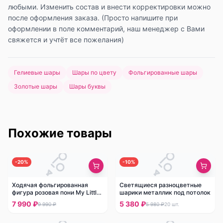
любыми. Изменить состав и внести корректировки можно
после оформления заказа. (Просто напишите при
оформлении в поле комментарий, наш менеджер с Вами
свяжется и учтёт все пожелания)
Гелиевые шары
Шары по цвету
Фольгированные шары
Золотые шары
Шары буквы
Похожие товары
-
20
%
-
10
%
Ходячая фольгированная
Светящиеся разноцветные
фигура розовая пони My Little
шарики металлик под потолок
Pony
7 990 ₽
5 380 ₽
9 990 ₽
5 980 ₽
20
шт.