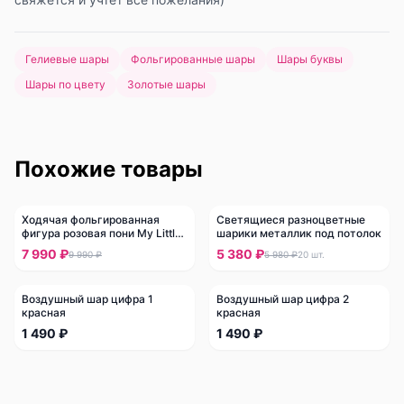
Гелиевые шары
Фольгированные шары
Шары буквы
Шары по цвету
Золотые шары
Похожие товары
Ходячая фольгированная
Светящиеся разноцветные
-
20
%
-
10
%
фигура розовая пони My Little
шарики металлик под потолок
Pony
7 990 ₽
5 380 ₽
9 990 ₽
5 980 ₽
20
шт.
Воздушный шар цифра 1
Воздушный шар цифра 2
красная
красная
1 490 ₽
1 490 ₽