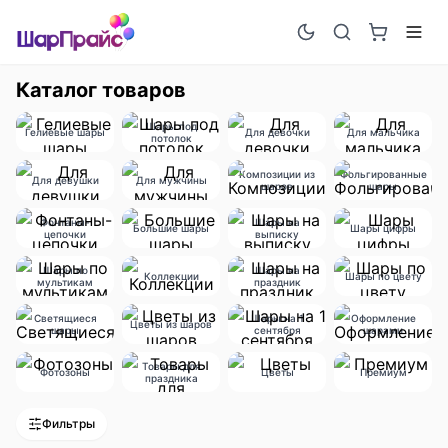
Каталог товаров
Шары под
Гелиевые шары
Для девочки
Для мальчика
потолок
Композиции из
Фольгированные
Для девушки
Для мужчины
шаров
шары
Фонтаны-
Шары на
Большие шары
Шары цифры
цепочки
выписку
Шары по
Шары на
Коллекции
Шары по цвету
мультикам
праздник
Светящиеся
Шары на 1
Оформление
Цветы из шаров
шары
сентября
шарами
Товары для
Фотозоны
Цветы
Премиум
праздника
Фильтры