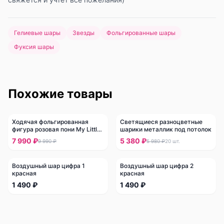
Гелиевые шары
Звезды
Фольгированные шары
Фуксия шары
Похожие товары
Ходячая фольгированная
Светящиеся разноцветные
-
20
%
-
10
%
фигура розовая пони My Little
шарики металлик под потолок
Pony
7 990 ₽
5 380 ₽
9 990 ₽
5 980 ₽
20
шт.
Воздушный шар цифра 1
Воздушный шар цифра 2
красная
красная
1 490 ₽
1 490 ₽