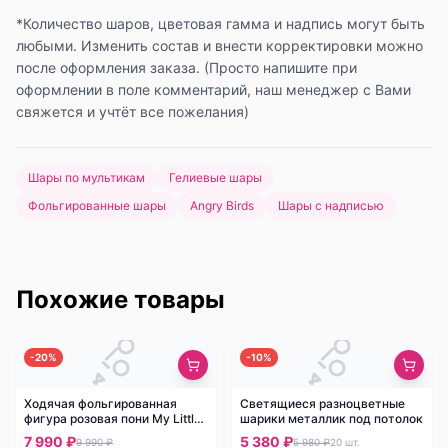
*Количество шаров, цветовая гамма и надпись могут быть
любыми. Изменить состав и внести корректировки можно
после оформления заказа. (Просто напишите при
оформлении в поле комментарий, наш менеджер с Вами
свяжется и учтёт все пожелания)
Шары по мультикам
Гелиевые шары
Фольгированные шары
Angry Birds
Шары с надписью
Похожие товары
-
20
%
-
10
%
Ходячая фольгированная
Светящиеся разноцветные
фигура розовая пони My Little
шарики металлик под потолок
Pony
7 990 ₽
5 380 ₽
9 990 ₽
5 980 ₽
20
шт.