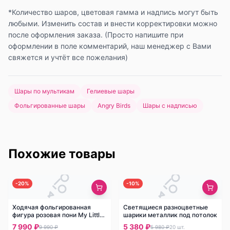
*Количество шаров, цветовая гамма и надпись могут быть
любыми. Изменить состав и внести корректировки можно
после оформления заказа. (Просто напишите при
оформлении в поле комментарий, наш менеджер с Вами
свяжется и учтёт все пожелания)
Шары по мультикам
Гелиевые шары
Фольгированные шары
Angry Birds
Шары с надписью
Похожие товары
-
20
%
-
10
%
Ходячая фольгированная
Светящиеся разноцветные
фигура розовая пони My Little
шарики металлик под потолок
Pony
7 990 ₽
5 380 ₽
9 990 ₽
5 980 ₽
20
шт.