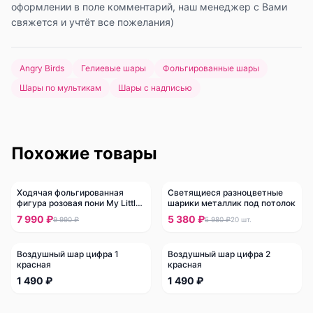
оформлении в поле комментарий, наш менеджер с Вами
свяжется и учтёт все пожелания)
Angry Birds
Гелиевые шары
Фольгированные шары
Шары по мультикам
Шары с надписью
Похожие товары
Ходячая фольгированная
Светящиеся разноцветные
-
20
%
-
10
%
фигура розовая пони My Little
шарики металлик под потолок
Pony
7 990 ₽
5 380 ₽
9 990 ₽
5 980 ₽
20
шт.
Воздушный шар цифра 1
Воздушный шар цифра 2
красная
красная
1 490 ₽
1 490 ₽