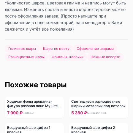
*Количество шаров, цветовая гамма и надпись могут быть
любыми. Изменить состав и внести корректировки можно
после оформления заказа. (Просто напишите при
оформлении в поле комментарий, наш менеджер с Вами
свяжется и учтёт все пожелания)
Гелиевые шары
Шары по цвету
Оформление шарами
Разноцветные шары
Фонтаны-цепочки
Нежные ассорти
Похожие товары
Ходячая фольгированная
Светящиеся разноцветные
-
20
%
-
10
%
фигура розовая пони My Little
шарики металлик под потолок
Pony
7 990 ₽
5 380 ₽
9 990 ₽
5 980 ₽
20
шт.
Воздушный шар цифра 1
Воздушный шар цифра 2
красная
красная