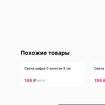
Похожие товары
-
20
%
-
20
%
Свеча цифра 0 золотая 8 см
Свеча 
199 ₽
199 
249 ₽