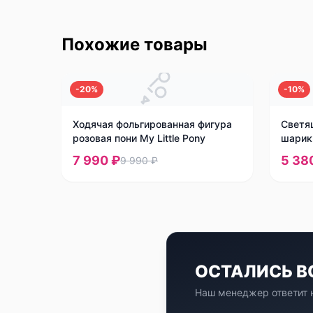
Похожие товары
-
20
%
-
10
%
Ходячая фольгированная фигура
Светя
розовая пони My Little Pony
шарик
7 990 ₽
5 38
9 990 ₽
ОСТАЛИСЬ 
Наш менеджер ответит н