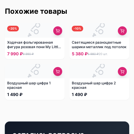
Похожие товары
-
20
%
-
10
%
Ходячая фольгированная
Светящиеся разноцветные
фигура розовая пони My Little
шарики металлик под потолок
Pony
7 990 ₽
5 380 ₽
9 990 ₽
5 980 ₽
20
шт.
Воздушный шар цифра 1
Воздушный шар цифра 2
красная
красная
1 490 ₽
1 490 ₽