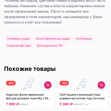
*Количество шаров, цветовая гамма и надпись могут быть
любыми. Изменить состав и внести корректировки можно
после оформления заказа. (Просто напишите при
оформлении в поле комментарий, наш менеджер с Вами
свяжется и учтёт все пожелания)
Гелиевые шары
Фольгированные шары
Коллекции
Ходячие фигуры
Для взрослых 18+
Похожие товары
-
20
%
-
10
%
Ходячая фольгированная
Светящиеся разноцветные
фигура розовая пони My Little
шарики металлик под потолок
Pony
7 990 ₽
5 380 ₽
9 990 ₽
5 980 ₽
20
шт.