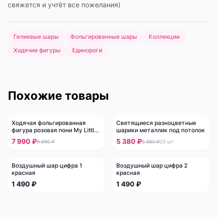
свяжется и учтёт все пожелания)
Гелиевые шары
Фольгированные шары
Коллекции
Ходячие фигуры
Единороги
Похожие товары
Ходячая фольгированная
Светящиеся разноцветные
-
20
%
-
10
%
фигура розовая пони My Little
шарики металлик под потолок
Pony
7 990 ₽
5 380 ₽
9 990 ₽
5 980 ₽
20
шт.
Воздушный шар цифра 1
Воздушный шар цифра 2
красная
красная
1 490 ₽
1 490 ₽