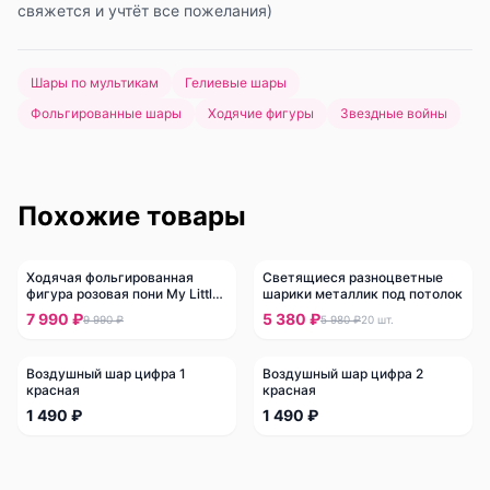
свяжется и учтёт все пожелания)
Шары по мультикам
Гелиевые шары
Фольгированные шары
Ходячие фигуры
Звездные войны
Похожие товары
Ходячая фольгированная
Светящиеся разноцветные
-
20
%
-
10
%
фигура розовая пони My Little
шарики металлик под потолок
Pony
7 990 ₽
5 380 ₽
9 990 ₽
5 980 ₽
20
шт.
Воздушный шар цифра 1
Воздушный шар цифра 2
красная
красная
1 490 ₽
1 490 ₽