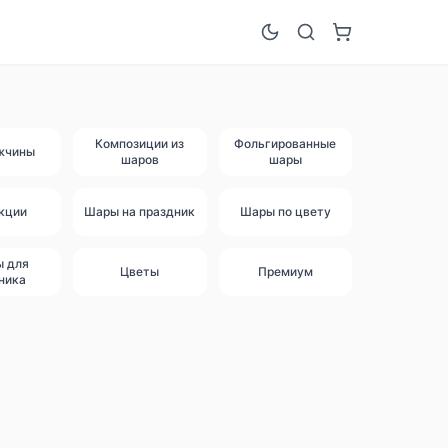
Композиции из
Фольгированные
жчины
шаров
шары
кции
Шары на праздник
Шары по цвету
ы для
Цветы
Премиум
ника