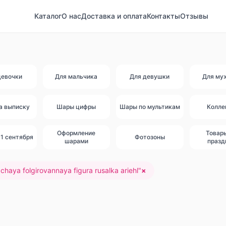
Каталог
О нас
Доставка и оплата
Контакты
Отзывы
девочки
Для мальчика
Для девушки
Для му
а выписку
Шары цифры
Шары по мультикам
Колле
Оформление
Товар
1 сентября
Фотозоны
шарами
празд
chaya folgirovannaya figura rusalka ariehl
"
×