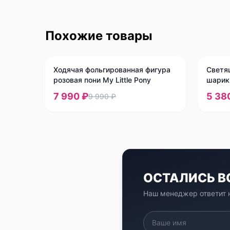
Похожие товары
-
20
%
-
10
%
Ходячая фольгированная фигура
Светя
розовая пони My Little Pony
шарик
7 990 ₽
5 38
9 990 ₽
ОСТАЛИСЬ 
Наш менеджер ответит н