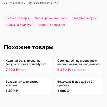
свяжется и учтёт все пожелания)
Гелиевые шары
Фольгированные шары
Ходячие фигуры
Шары на Хеллоуин
Шары на праздник
Похожие товары
Ходячая фольгированная
Светящиеся разноцветные
-
20
%
-
10
%
фигура розовая пони My Little
шарики металлик под потолок
Pony
7 990 ₽
5 380 ₽
9 990 ₽
5 980 ₽
20
шт.
Воздушный шар цифра 1
Воздушный шар цифра 2
красная
красная
1 490 ₽
1 490 ₽