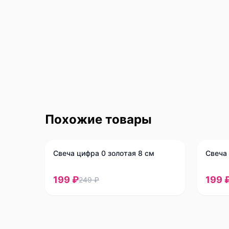
Похожие товары
-
20
%
-
20
%
Свеча цифра 0 золотая 8 см
Свеча 
199 ₽
199 
249 ₽