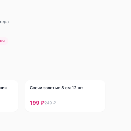
жера
чки
-
20
%
ния
Свечи золотые 8 см 12 шт
199 ₽
249 ₽