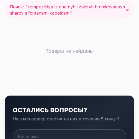
Поиск: "
kompoziciya iz chernyh i zolotyh hromirovannyh
×
sharov s fontanami kapelkami
"
Товары не найдены
ОСТАЛИСЬ ВОПРОСЫ?
Наш менеджер ответит на них в течении 5 минут!