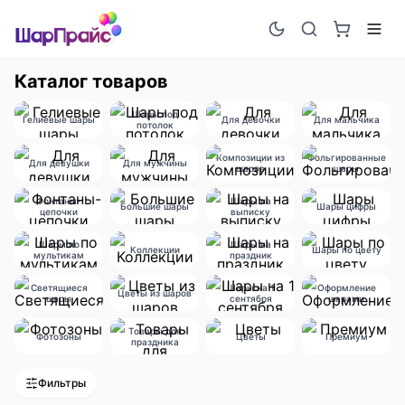
Каталог товаров
Шары под
Гелиевые шары
Для девочки
Для мальчика
потолок
Композиции из
Фольгированные
Для девушки
Для мужчины
шаров
шары
Фонтаны-
Шары на
Большие шары
Шары цифры
цепочки
выписку
Шары по
Шары на
Коллекции
Шары по цвету
мультикам
праздник
Светящиеся
Шары на 1
Оформление
Цветы из шаров
шары
сентября
шарами
Товары для
Фотозоны
Цветы
Премиум
праздника
Фильтры