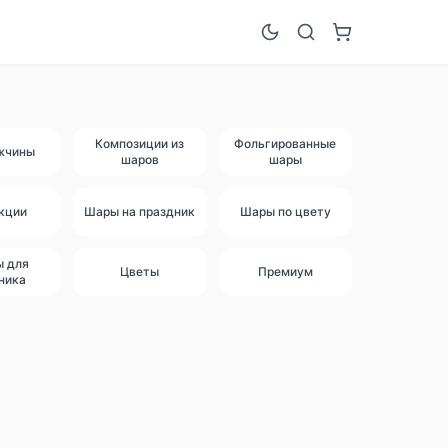
Композиции из
Фольгированные
жчины
шаров
шары
кции
Шары на праздник
Шары по цвету
ы для
Цветы
Премиум
ника