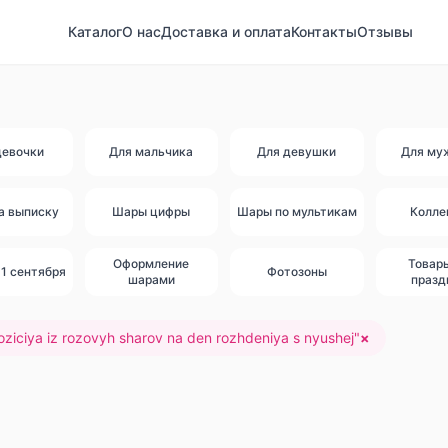
Каталог
О нас
Доставка и оплата
Контакты
Отзывы
девочки
Для мальчика
Для девушки
Для му
а выписку
Шары цифры
Шары по мультикам
Колле
Оформление
Товар
1 сентября
Фотозоны
шарами
празд
ziciya iz rozovyh sharov na den rozhdeniya s nyushej
"
×