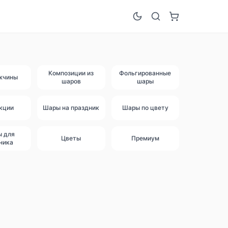
Композиции из
Фольгированные
жчины
шаров
шары
кции
Шары на праздник
Шары по цвету
ы для
Цветы
Премиум
ника