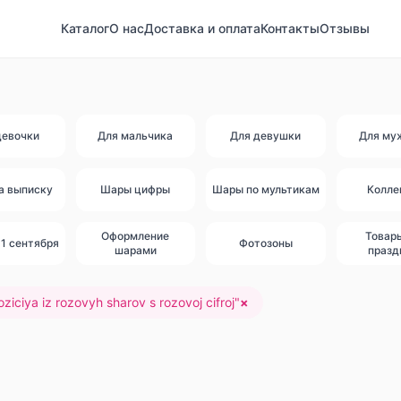
Каталог
О нас
Доставка и оплата
Контакты
Отзывы
девочки
Для мальчика
Для девушки
Для му
а выписку
Шары цифры
Шары по мультикам
Колле
Оформление
Товар
1 сентября
Фотозоны
шарами
празд
iciya iz rozovyh sharov s rozovoj cifroj
"
×