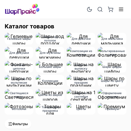
Каталог товаров
Шары под
Гелиевые шары
Для девочки
Для мальчика
потолок
Композиции из
Фольгированные
Для девушки
Для мужчины
шаров
шары
Фонтаны-
Шары на
Большие шары
Шары цифры
цепочки
выписку
Шары по
Шары на
Коллекции
Шары по цвету
мультикам
праздник
Светящиеся
Шары на 1
Оформление
Цветы из шаров
шары
сентября
шарами
Товары для
Фотозоны
Цветы
Премиум
праздника
Фильтры