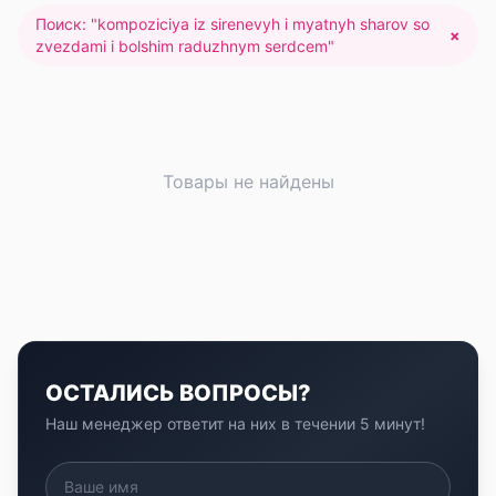
Поиск: "
kompoziciya iz sirenevyh i myatnyh sharov so
×
zvezdami i bolshim raduzhnym serdcem
"
Товары не найдены
ОСТАЛИСЬ ВОПРОСЫ?
Наш менеджер ответит на них в течении 5 минут!