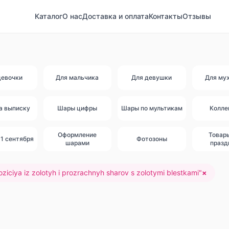
Каталог
О нас
Доставка и оплата
Контакты
Отзывы
девочки
Для мальчика
Для девушки
Для му
а выписку
Шары цифры
Шары по мультикам
Колле
Оформление
Товар
1 сентября
Фотозоны
шарами
празд
ziciya iz zolotyh i prozrachnyh sharov s zolotymi blestkami
"
×