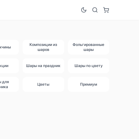
Композиции из
Фольгированные
жчины
шаров
шары
кции
Шары на праздник
Шары по цвету
ы для
Цветы
Премиум
ника