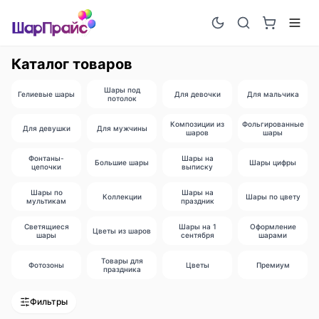
Каталог товаров
Шары под
Гелиевые шары
Для девочки
Для мальчика
потолок
Композиции из
Фольгированные
Для девушки
Для мужчины
шаров
шары
Фонтаны-
Шары на
Большие шары
Шары цифры
цепочки
выписку
Шары по
Шары на
Коллекции
Шары по цвету
мультикам
праздник
Светящиеся
Шары на 1
Оформление
Цветы из шаров
шары
сентября
шарами
Товары для
Фотозоны
Цветы
Премиум
праздника
Фильтры