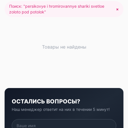
Поиск: "
persikovye i hromirovannye shariki svetloe
×
zoloto pod potolok
"
Товары не найдены
ОСТАЛИСЬ ВОПРОСЫ?
Наш менеджер ответит на них в течении 5 минут!