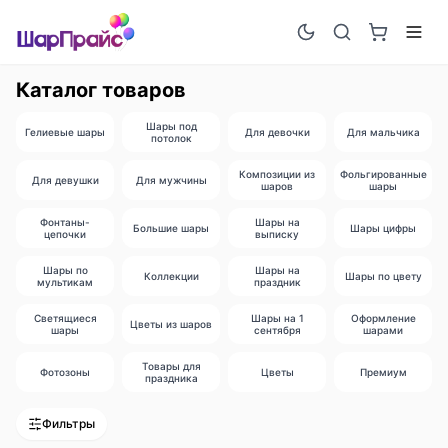
Каталог товаров
Шары под
Гелиевые шары
Для девочки
Для мальчика
потолок
Композиции из
Фольгированные
Для девушки
Для мужчины
шаров
шары
Фонтаны-
Шары на
Большие шары
Шары цифры
цепочки
выписку
Шары по
Шары на
Коллекции
Шары по цвету
мультикам
праздник
Светящиеся
Шары на 1
Оформление
Цветы из шаров
шары
сентября
шарами
Товары для
Фотозоны
Цветы
Премиум
праздника
Фильтры