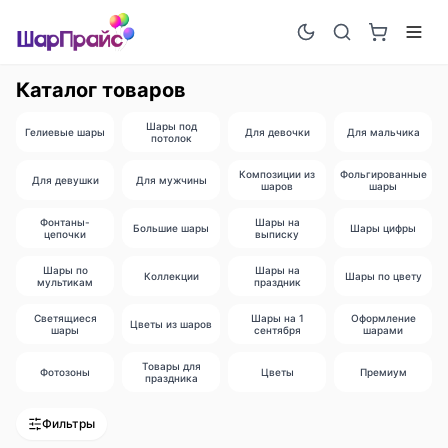
Каталог товаров
Шары под
Гелиевые шары
Для девочки
Для мальчика
потолок
Композиции из
Фольгированные
Для девушки
Для мужчины
шаров
шары
Фонтаны-
Шары на
Большие шары
Шары цифры
цепочки
выписку
Шары по
Шары на
Коллекции
Шары по цвету
мультикам
праздник
Светящиеся
Шары на 1
Оформление
Цветы из шаров
шары
сентября
шарами
Товары для
Фотозоны
Цветы
Премиум
праздника
Фильтры