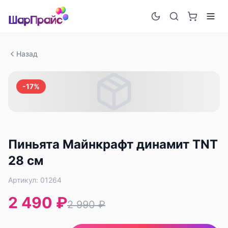
Назад
-
17
%
Пиньята Майнкрафт динамит TNT
28 см
Артикул:
01264
2 490 ₽
2 990 ₽