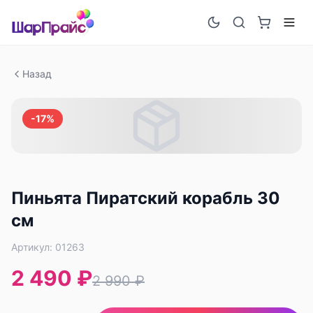
Назад
-
17
%
Пиньята Пиратский корабль 30
см
Артикул:
01263
2 490 ₽
2 990 ₽