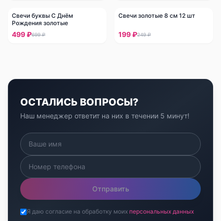
Свечи буквы С Днём
Свечи золотые 8 см 12 шт
-
29
%
-
20
%
Рождения золотые
499 ₽
199 ₽
699 ₽
249 ₽
ОСТАЛИСЬ ВОПРОСЫ?
Наш менеджер ответит на них в течении 5 минут!
Отправить
Я даю согласие на обработку моих
персональных данных