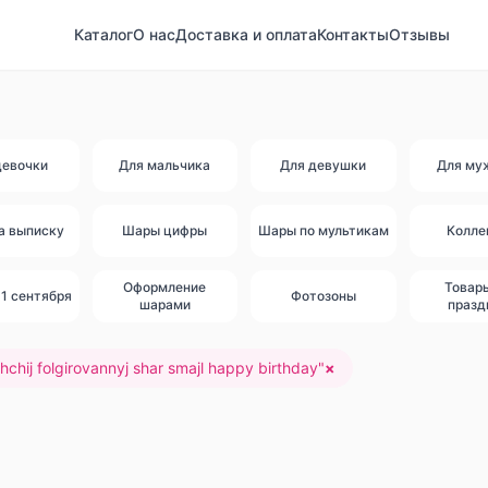
Каталог
О нас
Доставка и оплата
Контакты
Отзывы
девочки
Для мальчика
Для девушки
Для му
а выписку
Шары цифры
Шары по мультикам
Колле
Оформление
Товар
1 сентября
Фотозоны
шарами
празд
chij folgirovannyj shar smajl happy birthday
"
×