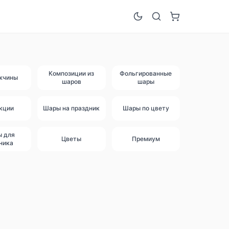
Композиции из
Фольгированные
жчины
шаров
шары
кции
Шары на праздник
Шары по цвету
ы для
Цветы
Премиум
ника